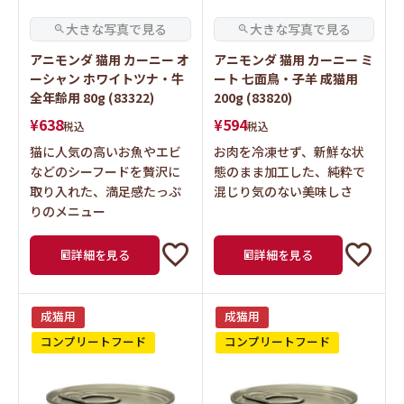
アニモンダ 猫用 カーニー オ
アニモンダ 猫用 カーニー ミ
ーシャン ホワイトツナ・牛
ート 七面鳥・子羊 成猫用
全年齢用 80g (83322)
200g (83820)
¥
638
¥
594
税込
税込
猫に人気の高いお魚やエビ
お肉を冷凍せず、新鮮な状
などのシーフードを贅沢に
態のまま加工した、純粋で
取り入れた、満足感たっぷ
混じり気のない美味しさ
りのメニュー
詳細を見る
詳細を見る
成猫用
成猫用
コンプリートフード
コンプリートフード