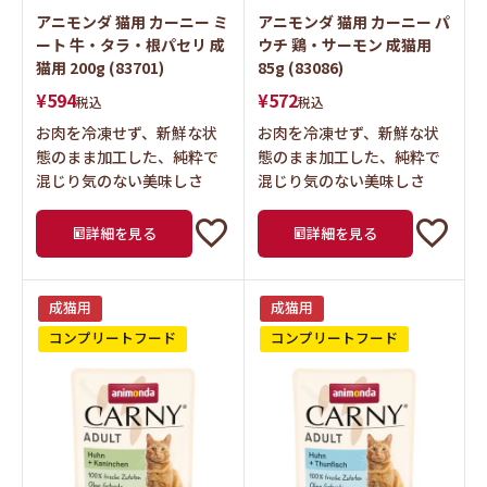
アニモンダ 猫用 カーニー ミ
アニモンダ 猫用 カーニー パ
ート 牛・タラ・根パセリ 成
ウチ 鶏・サーモン 成猫用
猫用 200g (83701)
85g (83086)
¥
594
¥
572
税込
税込
お肉を冷凍せず、新鮮な状
お肉を冷凍せず、新鮮な状
態のまま加工した、純粋で
態のまま加工した、純粋で
混じり気のない美味しさ
混じり気のない美味しさ
詳細を見る
詳細を見る
成猫用
成猫用
コンプリートフード
コンプリートフード