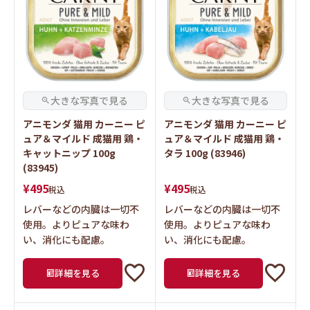
アニモンダ 猫用 カーニー ピ
アニモンダ 猫用 カーニー ピ
ュア＆マイルド 成猫用 鶏・
ュア＆マイルド 成猫用 鶏・
キャットニップ 100g
タラ 100g (83946)
(83945)
¥
495
¥
495
税込
税込
レバーなどの内臓は一切不
レバーなどの内臓は一切不
使用。よりピュアな味わ
使用。よりピュアな味わ
い、消化にも配慮。
い、消化にも配慮。
詳細を見る
詳細を見る