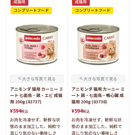
成猫用
成猫用
コンプリートフード
コンプリートフード
アニモンダ 猫用 カーニー ミ
アニモンダ 猫用 カーニー ミ
ート 七面鳥・鶏・エビ 成猫
ート 鶏・七面鳥・鴨心臓 成
用 200g (83737)
猫用 200g (83738)
¥
594
¥
594
税込
税込
お肉を冷凍せず、新鮮な状
お肉を冷凍せず、新鮮な状
態のまま加工した、純粋で
態のまま加工した、純粋で
混じり気のない美味しさ
混じり気のない美味しさ