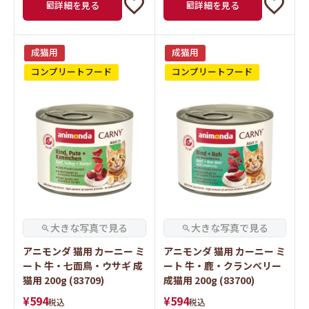
詳細を見る
詳細を見る
成猫用
成猫用
コンプリートフード
コンプリートフード
アニモンダ 猫用 カーニー ミ
アニモンダ 猫用 カーニー ミ
ート 牛・七面鳥・ウサギ 成
ート 牛・鹿・クランベリー
猫用 200g (83709)
成猫用 200g (83700)
¥
594
¥
594
税込
税込