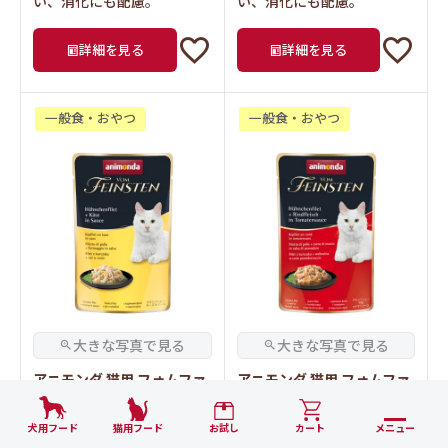
い、消化にも配慮。
い、消化にも配慮。
詳細を見る
詳細を見る
一般食・おやつ
一般食・おやつ
アニモンダ 猫用 フォムファ
アニモンダ 猫用 フォムファ
インステン パウチ チキンフ
インステン パウチ チキンフ
ィレ・チーズ 50g (83681)
ィレ・牛肉・トマトソース
犬用フード
猫用フード
お試し
カート
メニュー
50g (83687)