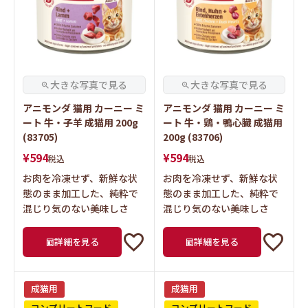
アニモンダ 猫用 カーニー ミ
アニモンダ 猫用 カーニー ミ
ート 牛・子羊 成猫用 200g
ート 牛・鶏・鴨心臓 成猫用
(83705)
200g (83706)
¥
594
¥
594
税込
税込
お肉を冷凍せず、新鮮な状
お肉を冷凍せず、新鮮な状
態のまま加工した、純粋で
態のまま加工した、純粋で
混じり気のない美味しさ
混じり気のない美味しさ
詳細を見る
詳細を見る
成猫用
成猫用
コンプリートフード
コンプリートフード