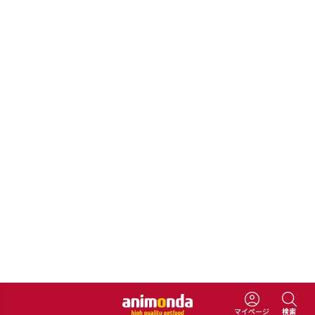
インステン ラフィネッセ in
インステン ラフィネッセ in
ジュレ 鶏・牛 成猫用 85g
ジュレ 鶏・狩猟肉 成猫用
(83400)
85g (83401)
¥
308
¥
308
税込
税込
厳選食材とジュレによる風
厳選食材とジュレによる風
味豊かなハーモニー
味豊かなハーモニー
詳細を見る
詳細を見る
成猫用
成猫用
コンプリートフード
コンプリートフード