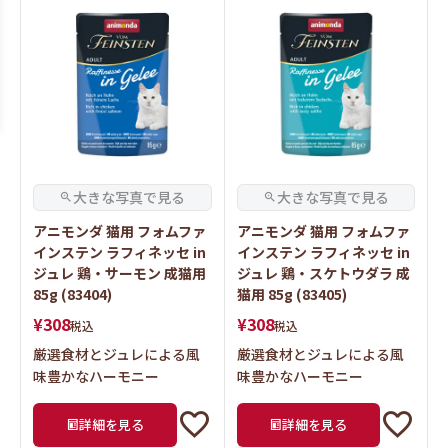
アニモンダ 猫用 フォムファ
アニモンダ 猫用 フォムファ
インステン ラフィネッセ in
インステン ラフィネッセ in
ジュレ 鶏・サーモン 成猫用
ジュレ 鶏・スケトウダラ 成
85g (83404)
猫用 85g (83405)
¥
308
¥
308
税込
税込
厳選食材とジュレによる風
厳選食材とジュレによる風
味豊かなハーモニー
味豊かなハーモニー
詳細を見る
詳細を見る