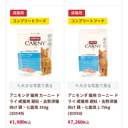
成猫用
成猫用
コンプリートフード
コンプリートフード
アニモンダ 猫用 カーニー ド
アニモンダ 猫用 カーニー ド
ライ 成猫用 避妊・去勢済猫
ライ 成猫用 避妊・去勢済猫
向け 鶏・七面鳥 350g
向け 鶏・七面鳥 1.75kg
(83549)
(83550)
¥
1,980
¥
7,260
税込
税込
素材本来の美味しさがギュ
素材本来の美味しさがギュ
ッと詰まったグレインフリ
ッと詰まったグレインフリ