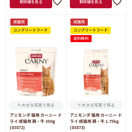
成猫用
成猫用
コンプリートフード
コンプリートフード
送料無料
アニモンダ 猫用 カーニー ド
アニモンダ 猫用 カーニー ド
ライ 成猫用 鶏・牛 350g
ライ 成猫用 鶏・牛 1.75kg
(83872)
(83873)
¥
1,980
¥
7,260
税込
税込