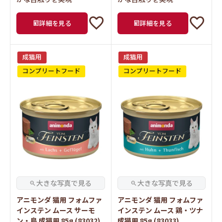
詳細を見る
詳細を見る
成猫用
成猫用
コンプリートフード
コンプリートフード
アニモンダ 猫用 フォムファ
アニモンダ 猫用 フォムファ
インステン ムース サーモ
インステン ムース 鶏・ツナ
ン・鳥 成猫用 85g (83032)
成猫用 85g (83033)
¥
385
¥
385
税込
税込