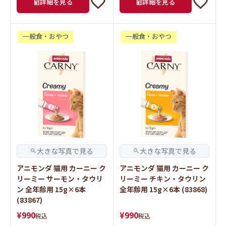
一般食・おやつ
一般食・おやつ
アニモンダ 猫用 カーニー ク
アニモンダ 猫用 カーニー ク
リーミー サーモン・タウリ
リーミー チキン・タウリン
ン 全年齢用 15g×6本
全年齢用 15g×6本 (83868)
(83867)
¥
990
¥
990
税込
税込
"ちゅ～"っと美味しいピュ
"ちゅ～"っと美味しいピュ
ーレタイプのタウリン入り
ーレタイプのタウリン入り