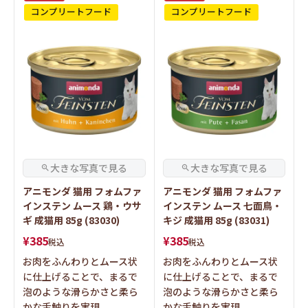
アニモンダ 猫用 フォムファ
アニモンダ 猫用 フォムファ
インステン ムース 鶏・ウサ
インステン ムース 七面鳥・
ギ 成猫用 85g (83030)
キジ 成猫用 85g (83031)
¥
385
¥
385
税込
税込
お肉をふんわりとムース状
お肉をふんわりとムース状
に仕上げることで、まるで
に仕上げることで、まるで
泡のような滑らかさと柔ら
泡のような滑らかさと柔ら
かな舌触りを実現
かな舌触りを実現