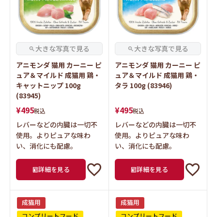
アニモンダ 猫用 カーニー ピ
アニモンダ 猫用 カーニー ピ
ュア＆マイルド 成猫用 鶏・
ュア＆マイルド 成猫用 鶏・
キャットニップ 100g
タラ 100g (83946)
(83945)
¥
495
¥
495
税込
税込
レバーなどの内臓は一切不
レバーなどの内臓は一切不
使用。よりピュアな味わ
使用。よりピュアな味わ
い、消化にも配慮。
い、消化にも配慮。
詳細を見る
詳細を見る
成猫用
成猫用
コンプリートフード
コンプリートフード