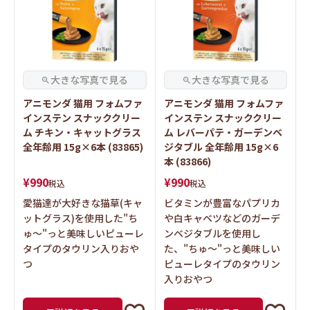
アニモンダ 猫用 フォムファ
アニモンダ 猫用 フォムファ
インステン スナッククリー
インステン スナッククリー
ム チキン・キャットグラス
ム レバーパテ・ガーデンベ
全年齢用 15g×6本 (83865)
ジタブル 全年齢用 15g×6
本 (83866)
¥
990
¥
990
税込
税込
愛猫達が大好きな猫草(キャ
ビタミンが豊富なパプリカ
ットグラス)を使用した"ち
や白キャベツなどのガーデ
ゅ～"っと美味しいピューレ
ンベジタブルを使用し
タイプのタウリン入りおや
た、"ちゅ～"っと美味しい
つ
ピューレタイプのタウリン
入りおやつ
詳細を見る
詳細を見る