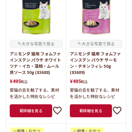
アニモンダ 猫用 フォムファ
アニモンダ 猫用 フォムファ
インステン パウチ ホワイト
インステン パウチ サーモ
ツナ・イカ・藻類・ムール
ン・チキンフィレ 50g
貝ソース 50g (83688)
(83689)
¥
495
¥
495
税込
税込
愛猫の舌を魅了する、素材
愛猫の舌を魅了する、素材
を活かした特別なレシピ
を活かした特別なレシピ
詳細を見る
詳細を見る
一般食・おやつ
一般食・おやつ