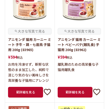
アニモンダ 猫用 カーニー ミ
アニモンダ 猫用 カーニー ミ
ート 子牛・鶏・七面鳥 子猫
ート ベビーパテ(離乳食) 子
用 200g (83965)
猫用 200g (83962)
¥
594
¥
594
税込
税込
お肉を冷凍せず、新鮮な状
離乳期のための高栄養な子
態のまま加工した、純粋で
猫用離乳食
混じり気のない美味しさを
高栄養な子猫用にアレンジ
詳細を見る
詳細を見る
シニア猫用
一般食・おやつ