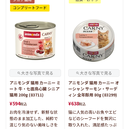
コンプリートフード
アニモンダ 猫用 カーニー ミ
アニモンダ 猫用 カーニー オ
ート 牛・七面鳥心臓 シニア
ーシャン サーモン・サーデ
猫用 200g (83711)
ィン 全年齢用 80g (83299)
¥
594
¥
638
税込
税込
お肉を冷凍せず、新鮮な状
猫に人気の高いお魚やエビ
態のまま加工した、純粋で
などのシーフードを贅沢に
混じり気のない美味しさを
取り入れた、満足感たっぷ