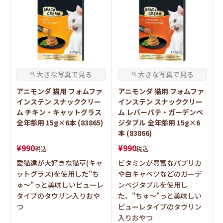
アニモンダ 猫用 フォムファ
アニモンダ 猫用 フォムファ
インステン スナッククリー
インステン スナッククリー
ム チキン・キャットグラス
ム レバーパテ・ガーデンベ
全年齢用 15g×6本 (83865)
ジタブル 全年齢用 15g×6
本 (83866)
¥
990
¥
990
税込
税込
愛猫達が大好きな猫草(キャ
ビタミンが豊富なパプリカ
ットグラス)を使用した"ち
や白キャベツなどのガーデ
ゅ～"っと美味しいピューレ
ンベジタブルを使用し
タイプのタウリン入りおや
た、"ちゅ～"っと美味しい
つ
ピューレタイプのタウリン
入りおやつ