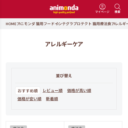
マイページ
検索
HOME
アニモンダ 猫用フード
インテグラプロテクト 猫用療法食
アレルギ
アレルギーケア
並び替え
レビュー順
価格が高い順
おすすめ順
価格が安い順
新着順