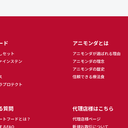
ード
アニモンダとは
しセット
アニモンダが選ばれる理由
ァインステン
アニモンダの理念
アニモンダの歴史
ス
信頼できる療法食
ラプロテクト
る質問
代理店様はこちら
ートフードとは？
代理店様ページ
するFAQ
新規お取引について