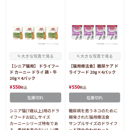
【シニア猫用】 ドライフー
【猫用療法食】糖尿ケア ド
ド カーニー ドライ 鶏・牛
ライフード 20g×4パック
20g×4パック
¥
550
¥
550
税込
税込
在庫切れ
在庫切れ
シニア猫(7歳以上)用のドラ
糖尿病を患うネコのために
イフードお試しサイズ
開発された猫用療法食
カーニーシリーズ特有であ
サンプルサイズのドライフ
る、素材本来のおいしい鶏
ード詰め合わせセット