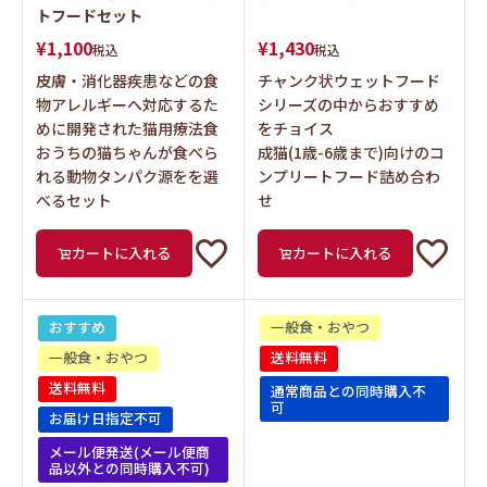
トフードセット
¥
1,100
¥
1,430
税込
税込
皮膚・消化器疾患などの食
チャンク状ウェットフード
物アレルギーへ対応するた
シリーズの中からおすすめ
めに開発された猫用療法食
をチョイス
おうちの猫ちゃんが食べら
成猫(1歳-6歳まで)向けのコ
れる動物タンパク源をを選
ンプリートフード詰め合わ
べるセット
せ
カートに入れる
カートに入れる
おすすめ
一般食・おやつ
一般食・おやつ
送料無料
送料無料
通常商品との同時購入不
可
お届け日指定不可
メール便発送(メール便商
品以外との同時購入不可)