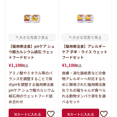
【猫用療法食】pHケア シュ
【猫用療法食】アレルギー
ウ酸カルシウム結石 ウェッ
ケア 子羊・ライス ウェット
トフードセット
フードセット
¥
1,100
¥
1,100
税込
税込
アミノ酸やミネラル等のバ
皮膚・消化器疾患などの食
ランスを調整することで尿
物アレルギーへ対応するた
のpHを調整する猫用療法食
めに開発された猫用療法食
pHケア シュウ酸カルシウム
おうちの猫ちゃんが食べら
結石用のウェットフード詰
れる動物タンパク源をを選
め合わせ
べるセット
カートに入れる
カートに入れる