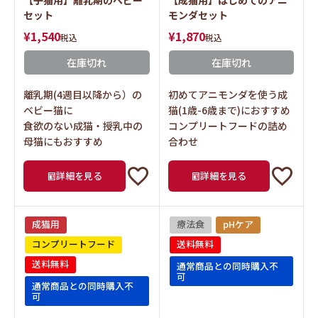
【子猫用】離乳期のベビー
【成猫用】はじめてのアニ
セット
モンダセット
¥
1,540
¥
1,870
税込
税込
在庫切れ
在庫切れ
離乳期(4週目以降から）の
初めてアニモンダを使う成
ベビー猫に
猫(1歳-6歳まで)におすすめ
食欲のない成猫・授乳中の
コンプリートフードの詰め
母猫にもおすすめ
合わせ
詳細を見る
詳細を見る
成猫用
療法食
pHケア
コンプリートフード
送料無料
送料無料
通常商品との同時購入不
可
通常商品との同時購入不
可