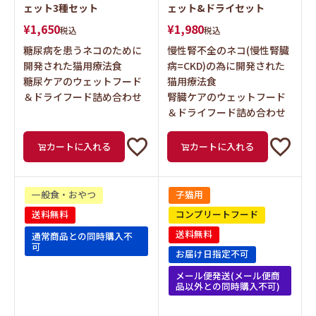
ェット3種セット
ェット&ドライセット
¥
1,650
¥
1,980
税込
税込
糖尿病を患うネコのために
慢性腎不全のネコ(慢性腎臓
開発された猫用療法食
病=CKD)の為に開発された
糖尿ケアのウェットフード
猫用療法食
＆ドライフード詰め合わせ
腎臓ケアのウェットフード
＆ドライフード詰め合わせ
カートに入れる
カートに入れる
一般食・おやつ
子猫用
送料無料
コンプリートフード
送料無料
通常商品との同時購入不
可
お届け日指定不可
メール便発送(メール便商
品以外との同時購入不可)