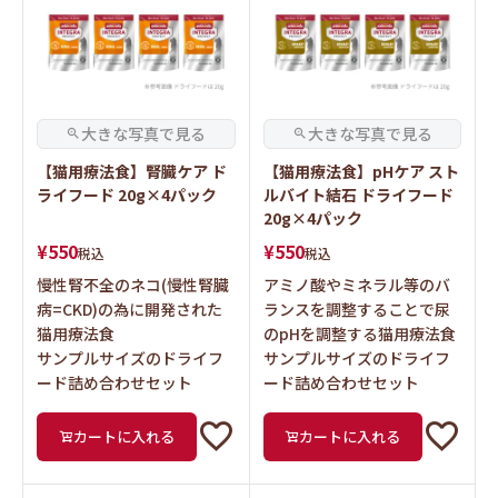
【猫用療法食】腎臓ケア ド
【猫用療法食】pHケア スト
ライフード 20g×4パック
ルバイト結石 ドライフード
20g×4パック
¥
550
¥
550
税込
税込
慢性腎不全のネコ(慢性腎臓
アミノ酸やミネラル等のバ
病=CKD)の為に開発された
ランスを調整することで尿
猫用療法食
のpHを調整する猫用療法食
サンプルサイズのドライフ
サンプルサイズのドライフ
ード詰め合わせセット
ード詰め合わせセット
カートに入れる
カートに入れる