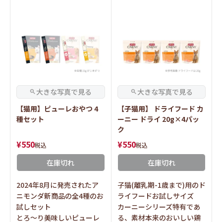
【猫用】ピューレおやつ 4
【子猫用】 ドライフード カ
種セット
ーニー ドライ 20g×4パッ
ク
¥
550
¥
550
税込
税込
在庫切れ
在庫切れ
2024年8月に発売されたア
子猫(離乳期-1歳まで)用のド
ニモンダ新商品の全4種のお
ライフードお試しサイズ
試しセット
カーニーシリーズ特有であ
とろ～り美味しいピューレ
る、素材本来のおいしい鶏