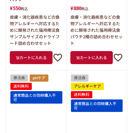
¥
550
¥
880
税込
税込
皮膚・消化器疾患などの食
皮膚・消化器疾患などの食
物アレルギーへ対応するた
物アレルギーへ対応するた
めに開発された猫用療法食
めに開発された猫用療法食
サンプルサイズのドライフ
パウチ2種の詰め合わせセッ
ード詰め合わせセット
ト
カートに入れる
カートに入れる
療法食
pHケア
療法食
送料無料
アレルギーケア
送料無料
通常商品との同時購入不
可
通常商品との同時購入不
可