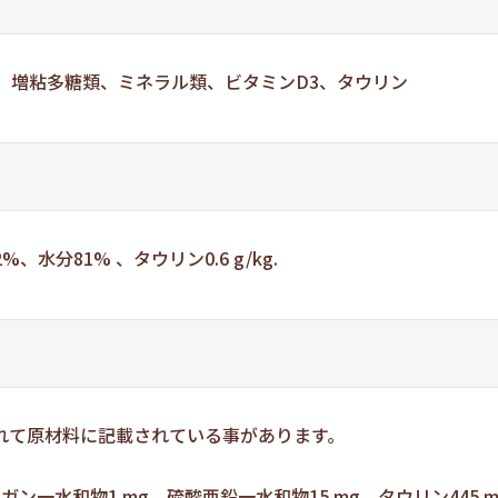
物、増粘多糖類、ミネラル類、ビタミンD3、タウリン
、水分81% 、タウリン0.6 g/kg.
れて原材料に記載されている事があります。
ンガン一水和物1 mg、硫酸亜鉛一水和物15 mg、タウリン445 m