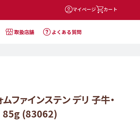
マイページ
カート
取扱店舗
よくある質問
ォムファインステン デリ 子牛・
5g (83062)