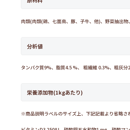
原材料
肉類(肉類(鶏、七面鳥、豚、子牛、他)、野菜抽出
分析値
タンパク質9%、脂質4.5 %、 粗繊維 0.3%、粗灰分2%
栄養添加物(1kgあたり)
※商品説明ラベルのサイズ上、下記記載より省略さ
ビタミンD3 250IU、硫酸銅五水和物1 mg、硫酸マ