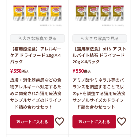
【猫用療法食】アレルギー
【猫用療法食】pHケア スト
ケア ドライフード 20g×4
ルバイト結石 ドライフード
パック
20g×4パック
¥
550
¥
550
税込
税込
皮膚・消化器疾患などの食
アミノ酸やミネラル等のバ
物アレルギーへ対応するた
ランスを調整することで尿
めに開発された猫用療法食
のpHを調整する猫用療法食
サンプルサイズのドライフ
サンプルサイズのドライフ
ード詰め合わせセット
ード詰め合わせセット
カートに入れる
カートに入れる