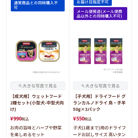
お届け日指定不可
通常商品との同時購入不
可
メール便発送(メール便商
品以外との同時購入不可)
【成犬用】ウェットフード
【子犬用】ドライフード グ
2種セット(小型犬-中型犬向
ランカルノドライ 鳥・子羊
け)
50g×3パック
¥
990
¥
550
税込
税込
お肉の旨味とハーブや野菜
子犬(1歳まで)用のドライフ
を楽しめるセット
ードお試しサイズ 高いタン