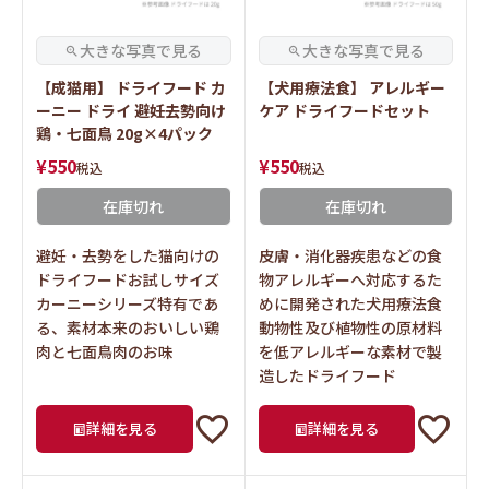
【成猫用】 ドライフード カ
【犬用療法食】 アレルギー
ーニー ドライ 避妊去勢向け
ケア ドライフードセット
鶏・七面鳥 20g×4パック
¥
550
¥
550
税込
税込
在庫切れ
在庫切れ
避妊・去勢をした猫向けの
皮膚・消化器疾患などの食
ドライフードお試しサイズ
物アレルギーへ対応するた
カーニーシリーズ特有であ
めに開発された犬用療法食
る、素材本来のおいしい鶏
動物性及び植物性の原材料
肉と七面鳥肉のお味
を低アレルギーな素材で製
造したドライフード
詳細を見る
詳細を見る