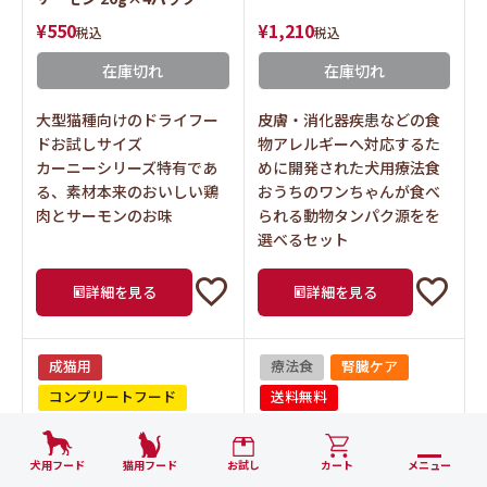
¥
550
¥
1,210
税込
税込
在庫切れ
在庫切れ
大型猫種向けのドライフー
皮膚・消化器疾患などの食
ドお試しサイズ
物アレルギーへ対応するた
カーニーシリーズ特有であ
めに開発された犬用療法食
る、素材本来のおいしい鶏
おうちのワンちゃんが食べ
肉とサーモンのお味
られる動物タンパク源をを
選べるセット
詳細を見る
詳細を見る
成猫用
療法食
腎臓ケア
コンプリートフード
送料無料
送料無料
通常商品との同時購入不
可
お届け日指定不可
犬用フード
猫用フード
お試し
カート
メニュー