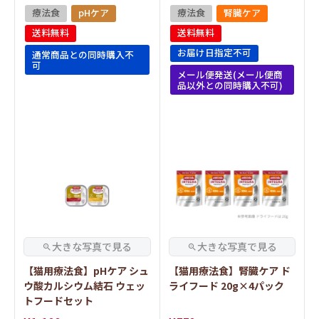
療法食
pHケア
療法食
腎臓ケア
送料無料
送料無料
お届け日指定不可
通常商品との同時購入不
可
メール便発送(メール便商
品以外との同時購入不可)
【猫用療法食】pHケア シュ
【猫用療法食】腎臓ケア ド
ウ酸カルシウム結石 ウェッ
ライフード 20g×4パック
トフードセット