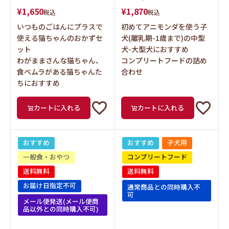
¥
1,650
¥
1,870
税込
税込
いつものごはんにプラスで
初めてアニモンダを使う子
使える猫ちゃんのおかずセ
犬(離乳期-1歳まで)の中型
ット
犬-大型犬におすすめ
わがままさんな猫ちゃん、
コンプリートフードの詰め
食べムラがある猫ちゃんた
合わせ
ちにおすすめ
カートに入れる
カートに入れる
おすすめ
おすすめ
子犬用
一般食・おやつ
コンプリートフード
送料無料
送料無料
お届け日指定不可
通常商品との同時購入不
可
メール便発送(メール便商
品以外との同時購入不可)