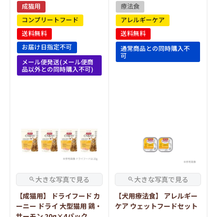
成猫用
療法食
コンプリートフード
アレルギーケア
送料無料
送料無料
お届け日指定不可
通常商品との同時購入不
可
メール便発送(メール便商
品以外との同時購入不可)
【成猫用】 ドライフード カ
【犬用療法食】 アレルギー
ーニー ドライ 大型猫用 鶏・
ケア ウェットフードセット
サーモン 20g×4パック