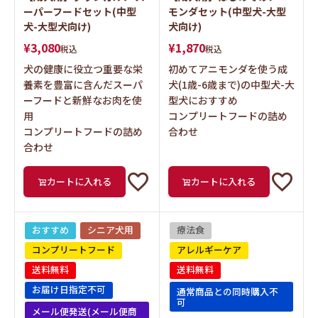
ーパーフードセット(中型
モンダセット(中型犬-大型
犬-大型犬向け)
犬向け)
¥
3,080
¥
1,870
税込
税込
犬の健康に役立つ重要な栄
初めてアニモンダを使う成
養素を豊富に含んだスーパ
犬(1歳-6歳まで)の中型犬-大
ーフードと新鮮なお肉を使
型犬におすすめ
用
コンプリートフードの詰め
コンプリートフードの詰め
合わせ
合わせ
カートに入れる
カートに入れる
おすすめ
シニア犬用
療法食
コンプリートフード
アレルギーケア
送料無料
送料無料
お届け日指定不可
通常商品との同時購入不
可
メール便発送(メール便商