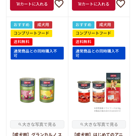
カートに入れる
カートに入れる
おすすめ
成犬用
おすすめ
成犬用
コンプリートフード
コンプリートフード
送料無料
送料無料
通常商品との同時購入不
通常商品との同時購入不
可
可
【成犬用】グランカルノ ス
【成犬用】はじめてのアニ