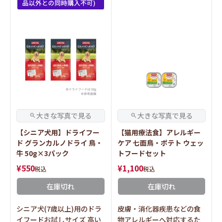
品以外との同時購入不可)
【シニア犬用】ドライフー
【猫用療法食】アレルギー
ド グランカルノドライ 鳥・
ケア 七面鳥・ポテト ウェッ
牛 50g×3パック
トフードセット
¥
550
¥
1,100
税込
税込
在庫切れ
在庫切れ
シニア犬(7歳以上)用のドラ
皮膚・消化器疾患などの食
イフードお試しサイズ 高い
物アレルギーへ対応するた