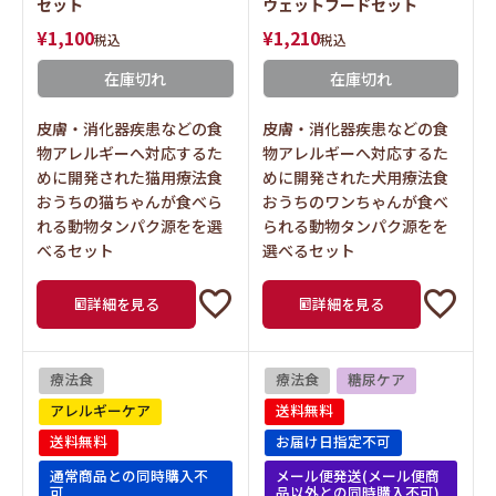
セット
ウェットフードセット
¥
1,100
¥
1,210
税込
税込
在庫切れ
在庫切れ
皮膚・消化器疾患などの食
皮膚・消化器疾患などの食
物アレルギーへ対応するた
物アレルギーへ対応するた
めに開発された猫用療法食
めに開発された犬用療法食
おうちの猫ちゃんが食べら
おうちのワンちゃんが食べ
れる動物タンパク源をを選
られる動物タンパク源をを
べるセット
選べるセット
詳細を見る
詳細を見る
療法食
療法食
糖尿ケア
アレルギーケア
送料無料
送料無料
お届け日指定不可
通常商品との同時購入不
メール便発送(メール便商
可
品以外との同時購入不可)