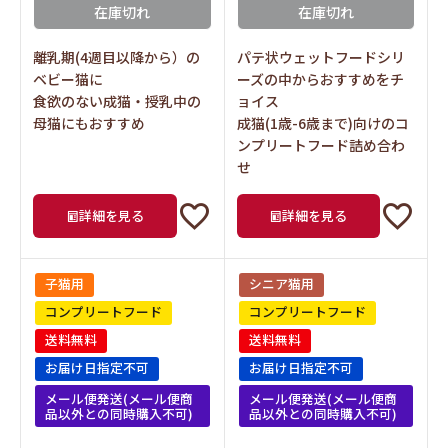
在庫切れ
在庫切れ
離乳期(4週目以降から）の
パテ状ウェットフードシリ
ベビー猫に
ーズの中からおすすめをチ
食欲のない成猫・授乳中の
ョイス
母猫にもおすすめ
成猫(1歳-6歳まで)向けのコ
ンプリートフード詰め合わ
せ
詳細を見る
詳細を見る
子猫用
シニア猫用
コンプリートフード
コンプリートフード
送料無料
送料無料
お届け日指定不可
お届け日指定不可
メール便発送(メール便商
メール便発送(メール便商
品以外との同時購入不可)
品以外との同時購入不可)