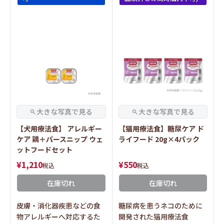
【犬用療法食】 アレルギー
【猫用療法食】糖尿ケア ド
ケア 鶏＋パースニップ ウェ
ライフード 20g×4パック
ットフードセット
¥
1,210
¥
550
税込
税込
在庫切れ
在庫切れ
皮膚・消化器疾患などの食
糖尿病を患うネコのために
物アレルギーへ対応するた
開発された猫用療法食