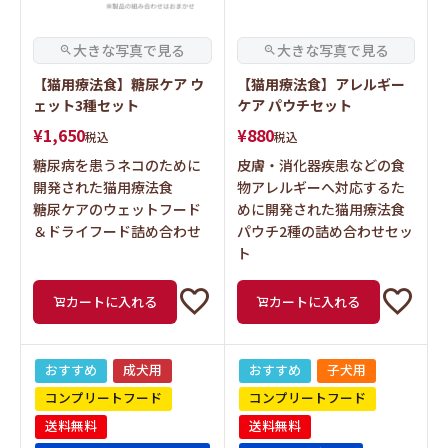
【猫用療法食】糖尿ケア ウ
【猫用療法食】アレルギー
ェット3種セット
ケア パウチセット
¥
1,650
¥
880
税込
税込
糖尿病を患うネコのために
皮膚・消化器疾患などの食
開発された猫用療法食
物アレルギーへ対応するた
糖尿ケアのウェットフード
めに開発された猫用療法食
＆ドライフード詰め合わせ
パウチ2種の詰め合わせセッ
ト
カートに入れる
カートに入れる
おすすめ
成犬用
おすすめ
子犬用
コンプリートフード
コンプリートフード
送料無料
送料無料