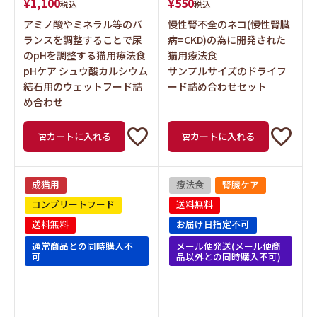
¥
1,100
¥
550
税込
税込
アミノ酸やミネラル等のバ
慢性腎不全のネコ(慢性腎臓
ランスを調整することで尿
病=CKD)の為に開発された
のpHを調整する猫用療法食
猫用療法食
pHケア シュウ酸カルシウム
サンプルサイズのドライフ
結石用のウェットフード詰
ード詰め合わせセット
め合わせ
カートに入れる
カートに入れる
成猫用
療法食
腎臓ケア
コンプリートフード
送料無料
送料無料
お届け日指定不可
通常商品との同時購入不
メール便発送(メール便商
可
品以外との同時購入不可)