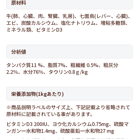
原材料
牛(肺、心臓、肉、腎臓、乳房)、七面鳥(レバー、心臓)、
エビ、炭酸カルシウム、塩化ナトリウム、増粘多糖類、
ミネラル類、ビタミンD3
分析値
タンパク質11 %、脂質7%、粗繊維 0.5%、粗灰分
2.2％、水分76％、タウリン0.8ｇ/kg
栄養添加物(1kgあたり)
※商品説明ラベルのサイズ上、下記記載より省略されて
原材料に記載されている事があります。
ビタミンD3 200IU、ヨウ化カルシウム0.75mg、硫酸マ
ンガン一水和物1.4mg、硫酸亜鉛一水和物27 mg