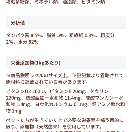
増粘多糖類、ミネラル類、油脂類、ビタミン類
分析値
タンパク質 8.5%、脂質 5%、粗繊維 0.3%、粗灰分
2%、水分 82%
栄養添加物(1kgあたり)
※商品説明ラベルのサイズ上、下記記載より省略されて
原材料に記載されている事があります。
ビタミンD3 200IU、ビタミンE 20mg、タウリン
220mg、硫酸亜鉛ー水和物 11.4mg、硫酸マンガンー水
和物 1.4mg、ヨウ化カルシウム 0.1mg、銅アミノ酸水和
物 1mg
ペットたちが生きていく上で必要な栄養素を補う目的に
限り、添加物（天然由来）を使用しています。