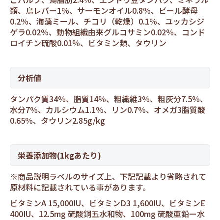
類、鳥レバー1％、サーモンオイル0.8％、ビール酵母
0.2％、海藻ミール、チコリ（乾燥）0.1％、ユッカシジ
ゲラ0.02％、動物組織由来グルコサミン0.02％、コンド
ロイチン硫酸0.01％、ビタミン類、タウリン
分析値
タンパク質34％、脂質14％、粗繊維3％、粗灰分7.5％、
水分7％、カルシウム1.1％、リン0.7％、オメガ3脂質酸
0.65％、タウリン2.85g/kg
栄養添加物(1kgあたり)
※商品説明ラベルのサイズ上、下記記載より省略されて
原材料に記載されている事があります。
ビタミンA 15,000IU、ビタミンD3 1,600IU、ビタミンE
400IU、12.5mg 硫酸銅五水和物、100mg 硫酸亜鉛ー水