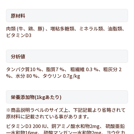
原材料
肉類 (牛、鶏、豚) 、増粘多糖類、ミネラル類、油脂類、
ビタミンD3
分析値
タンパク質10 %、脂質7 %、 粗繊維 0.3 %、粗灰分 2
%、水分 80 %、タウリン 0.7g/kg
栄養添加物(1kgあたり)
※商品説明ラベルのサイズ上、下記記載より省略されて
原材料に記載されている事があります。
ビタミンD3 200 IU、銅アミノ酸水和物2mg、 硫酸亜鉛
一水和物16mg、 硫酸マンガン一水和物2mg、ヨウ化カ