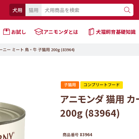
犬用
猫用
お試し
アニモンダとは
犬猫飼育基礎知識
ー ミート 鳥・牛 子猫用 200g (83964)
子猫用
コンプリートフード
アニモンダ 猫用 カ
200g (83964)
商品番号
83964