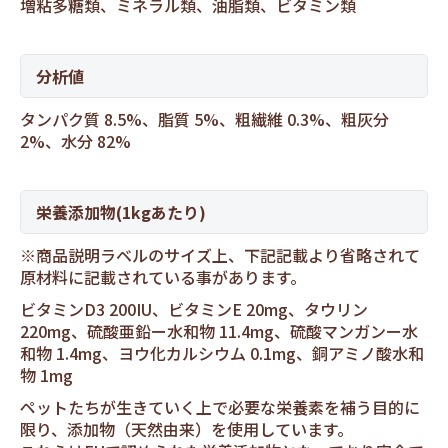
増粘多糖類、ミネラル類、油脂類、ビタミン類
分析値
タンパク質 8.5%、脂質 5%、粗繊維 0.3%、粗灰分
2%、水分 82%
栄養添加物(1kgあたり)
※商品説明ラベルのサイズ上、下記記載より省略されて
原材料に記載されている事があります。
ビタミンD3 200IU、ビタミンE 20mg、タウリン
220mg、硫酸亜鉛ー水和物 11.4mg、硫酸マンガンー水
和物 1.4mg、ヨウ化カルシウム 0.1mg、銅アミノ酸水和
物 1mg
ペットたちが生きていく上で必要な栄養素を補う目的に
限り、添加物（天然由来）を使用しています。