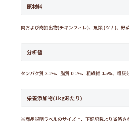
原材料
肉および肉抽出物(チキンフィレ)、魚類 (ツナ)、
分析値
タンパク質 2.1%、脂質 0.1%、粗繊維 0.5%、粗灰分
栄養添加物(1kgあたり)
※商品説明ラベルのサイズ上、下記記載より省略さ