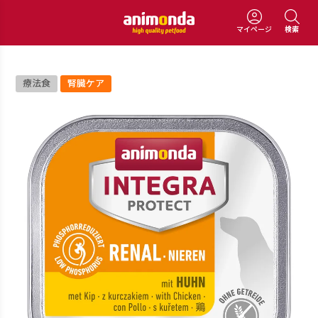
マイページ
検索
療法食
腎臓ケア