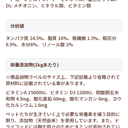
DL-メチオニン、ミネラル類、ビタミン類
分析値
タンパク質 24.5%、脂質 16%、粗繊維 1.5%、粗灰分
6.5%、水分6%、リノール酸 2%
栄養添加物(1kgあたり)
※商品説明ラベルのサイズ上、下記記載より省略されて
原材料に記載されている事があります。
ビタミンA 15000IU、ビタミン D3 1200IU、硫酸銅五水
和物 4.5mg、酸化亜鉛 60mg、酸化マンガン 6mg、ヨウ
化カルシウム 1.6mg
ペットたちが生きていく上で必要な栄養素を補う目的に
限り、添加物（天然由来）を使用しています。また、ド
ライフードには酸化防止のためビタミンが添加されてい