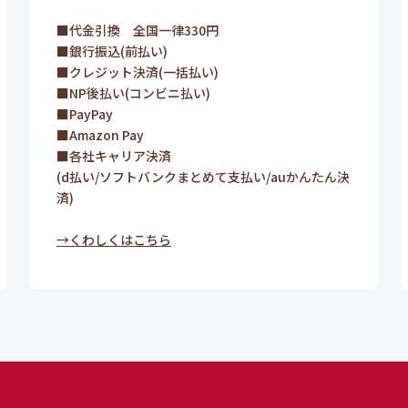
■代金引換 全国一律330円
■銀行振込(前払い)
■クレジット決済(一括払い)
■NP後払い(コンビニ払い)
■PayPay
■Amazon Pay
■各社キャリア決済
(d払い/ソフトバンクまとめて支払い/auかんたん決
済)
→くわしくはこちら