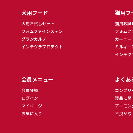
犬用フード
猫用フ
犬用お試しセット
猫用お試
フォムファインステン
フォムフ
グランカルノ
カーニー
インテグラプロテクト
ミルキー
インテグ
会員メニュー
よくあ
会員登録
コンプリ
ログイン
製品に関
マイページ
アニモン
お気に入り
不良かな